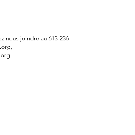
ez nous joindre au 613-236-
.org
,
.org
.
tact
e: 613-236-8070
courriel
Piccadilly Nord