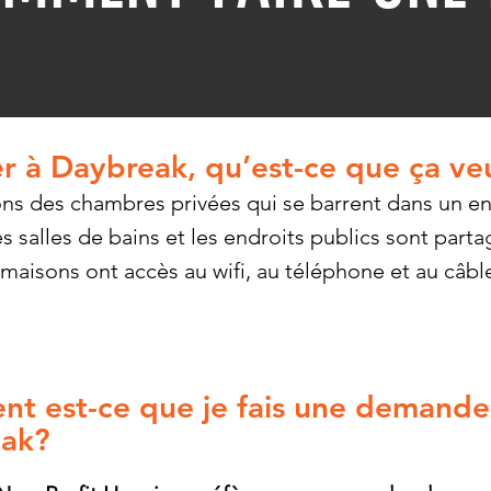
r à Daybreak, qu’est-ce que ça ve
ns des chambres privées qui se barrent dans un e
es salles de bains et les endroits publics sont parta
 maisons ont accès au wifi, au téléphone et au câbl
t est-ce que je fais une demande
ak?