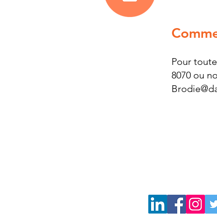
Commen
Pour toute
8070 ou no
Brodie@da
Joignez notre résea