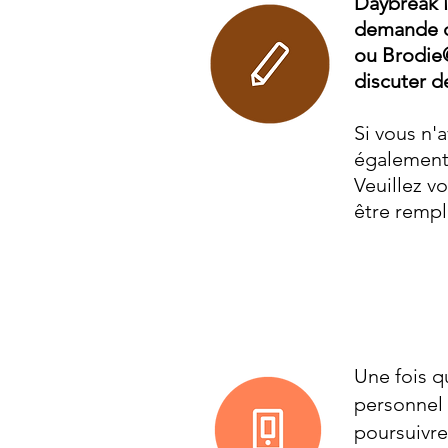
Daybreak 
demande d
ou
Brodie
discuter d
Si vous n'
également
Veuillez 
être rempl
Une fois q
personnel 
poursuivr