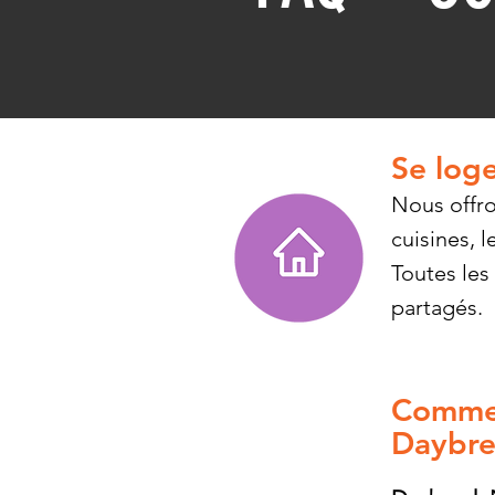
Se loge
Nous offro
cuisines, l
Toutes les
partagés.
Commen
Daybre