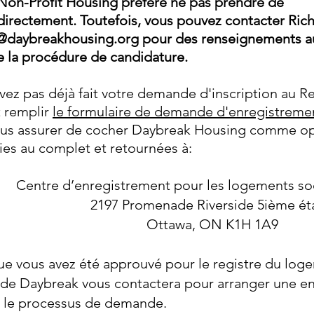
Non-Profit Housing préfère ne pas prendre de
irectement. Toutefois, vous pouvez contacter
Ric
@daybreakhousing.org
pour des renseignements au
e la procédure de candidature.
avez pas déjà fait votre demande d'inscription au Re
 remplir
le formulaire de demande d'enregistreme
vous assurer de cocher Daybreak Housing comme o
ies au complet et retournées à:
​Centre d’enregistrement pour les logements s
2197 Promenade Riverside 5ième ét
Ottawa, ON K1H 1A9
ue vous avez été approuvé pour le registre du lo
de Daybreak vous contactera pour arranger une en
e le processus de demande.