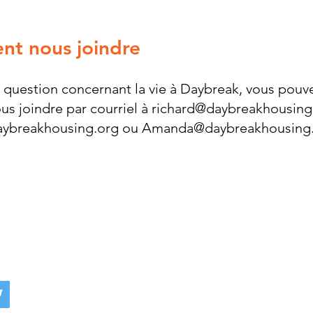
t nous joindre
 question concernant la vie à Daybreak, vous pouv
us joindre par courriel à
richard@daybreakhousing
ybreakhousing.org
ou
Amanda@daybreakhousing
Con
u social
Par téléphon
Par 
393 Avenue 